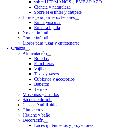
sobre HERMANOS y EMBARAZO
Ciencia y naturaleza
Sobre el esfínter y chupete
Libros para primeros lectores
En mayúsculas
En letra ligada
Novela infantil
Cómic infantil
Libros para jugar y entretenerse
Crianza
Alimentación
Botellas
Fiambreras
Vajillas
Tazas y vasos
Cubiertos y accesorios
Baberos
Termos
Muselinas y arrullos
Sacos de dormir
Cascos Anti Ruido
Chupeteros
Higiene y baño
Decoración
Luces quitamiedos y proyectores