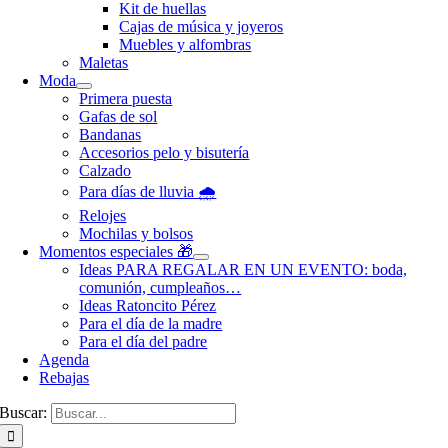
Kit de huellas
Cajas de música y joyeros
Muebles y alfombras
Maletas
Moda
Primera puesta
Gafas de sol
Bandanas
Accesorios pelo y bisutería
Calzado
Para días de lluvia 🌧️
Relojes
Mochilas y bolsos
Momentos especiales 🎁
Ideas PARA REGALAR EN UN EVENTO: boda,
comunión, cumpleaños…
Ideas Ratoncito Pérez
Para el día de la madre
Para el día del padre
Agenda
Rebajas
Buscar: