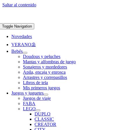
Saltar al contenido
Apúntate a nuestra newsletter y consigue un 5% de descuento en web
Envíos
gratis en pedidos superiores a 65 €
Toggle Navigation
Novedades
VERANO⛱️​
Bebés
Doudous y peluches
Mantas y alfombras de juego
Sonajeros y mordedores
Apila, encaja y enrosca
Arrastres y correpasillos
Libros de tela
Mis primeros juegos
Juegos y juguetes
Juegos de viaje
FABA
LEGO
DUPLO
CLASSIC
CREATOR
CITY