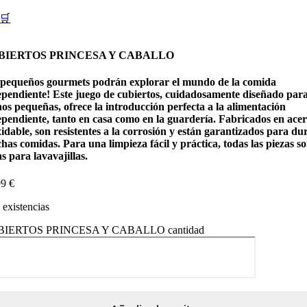
🛒
BIERTOS PRINCESA Y CABALLO
s pequeños gourmets podrán explorar el mundo de la comida
ependiente! Este juego de cubiertos, cuidadosamente diseñado par
os pequeñas, ofrece la introducción perfecta a la alimentación
ependiente, tanto en casa como en la guardería. Fabricados en ace
idable, son resistentes a la corrosión y están garantizados para du
as comidas. Para una limpieza fácil y práctica, todas las piezas s
s para lavavajillas.
99
€
existencias
IERTOS PRINCESA Y CABALLO cantidad