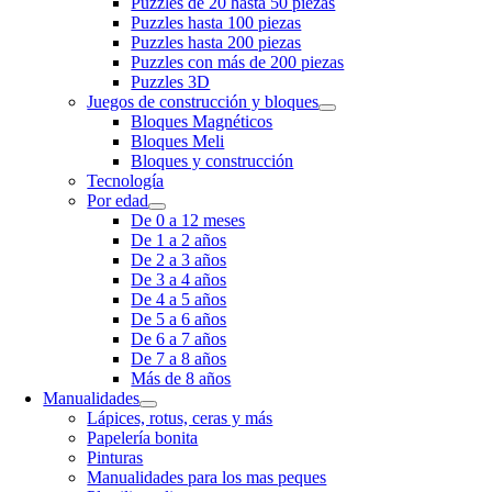
Puzzles de 20 hasta 50 piezas
Puzzles hasta 100 piezas
Puzzles hasta 200 piezas
Puzzles con más de 200 piezas
Puzzles 3D
Juegos de construcción y bloques
Bloques Magnéticos
Bloques Meli
Bloques y construcción
Tecnología
Por edad
De 0 a 12 meses
De 1 a 2 años
De 2 a 3 años
De 3 a 4 años
De 4 a 5 años
De 5 a 6 años
De 6 a 7 años
De 7 a 8 años
Más de 8 años
Manualidades
Lápices, rotus, ceras y más
Papelería bonita
Pinturas
Manualidades para los mas peques