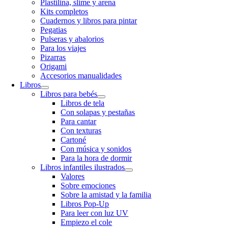
Plastilina, slime y arena
Kits completos
Cuadernos y libros para pintar
Pegatias
Pulseras y abalorios
Para los viajes
Pizarras
Origami
Accesorios manualidades
Libros
Libros para bebés
Libros de tela
Con solapas y pestañas
Para cantar
Con texturas
Cartoné
Con música y sonidos
Para la hora de dormir
Libros infantiles ilustrados
Valores
Sobre emociones
Sobre la amistad y la familia
Libros Pop-Up
Para leer con luz UV
Empiezo el cole