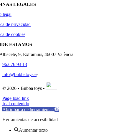
INAS LEGALES
o legal
ica de privacidad
ica de cookies
NDE ESTAMOS
'Albacete, 9, Extramurs, 46007 València
963 76 93 13
info@bubbatoys.e
s
© 2026 • Bubba toys •
Page load link
Ir al contenido
Abrir barra de herramientas
Herramientas de accesibilidad
Aumentar texto