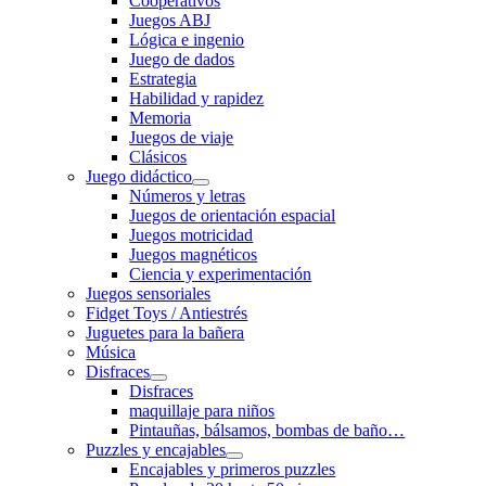
Cooperativos
Juegos ABJ
Lógica e ingenio
Juego de dados
Estrategia
Habilidad y rapidez
Memoria
Juegos de viaje
Clásicos
Juego didáctico
Números y letras
Juegos de orientación espacial
Juegos motricidad
Juegos magnéticos
Ciencia y experimentación
Juegos sensoriales
Fidget Toys / Antiestrés
Juguetes para la bañera
Música
Disfraces
Disfraces
maquillaje para niños
Pintauñas, bálsamos, bombas de baño…
Puzzles y encajables
Encajables y primeros puzzles