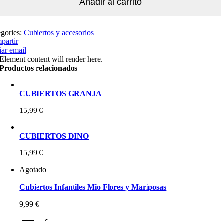
Añadir al carrito
egories:
Cubiertos y accesorios
partir
ar email
Element content will render here.
Productos relacionados
CUBIERTOS GRANJA
15,99
€
CUBIERTOS DINO
15,99
€
Agotado
Cubiertos Infantiles Mio Flores y Mariposas
9,99
€