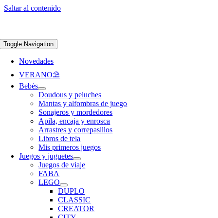
Saltar al contenido
Apúntate a nuestra newsletter y consigue un 5% de descuento en web
Envíos
gratis en pedidos superiores a 65 €
Toggle Navigation
Novedades
VERANO⛱️​
Bebés
Doudous y peluches
Mantas y alfombras de juego
Sonajeros y mordedores
Apila, encaja y enrosca
Arrastres y correpasillos
Libros de tela
Mis primeros juegos
Juegos y juguetes
Juegos de viaje
FABA
LEGO
DUPLO
CLASSIC
CREATOR
CITY