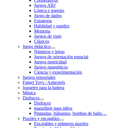
Cooperativos
Juegos ABJ
Lógica e ingenio
Juego de dados
Estrategia
Habilidad y rapidez
Memoria
Juegos de viaje
Clásicos
Juego didáctico
Números y letras
Juegos de orientación espacial
Juegos motricidad
Juegos magnéticos
Ciencia y experimentación
Juegos sensoriales
Fidget Toys / Antiestrés
Juguetes para la bañera
Música
Disfraces
Disfraces
maquillaje para niños
Pintauñas, bálsamos, bombas de baño…
Puzzles y encajables
Encajables y primeros puzzles