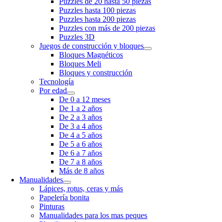
Puzzles de 20 hasta 50 piezas
Puzzles hasta 100 piezas
Puzzles hasta 200 piezas
Puzzles con más de 200 piezas
Puzzles 3D
Juegos de construcción y bloques
Bloques Magnéticos
Bloques Meli
Bloques y construcción
Tecnología
Por edad
De 0 a 12 meses
De 1 a 2 años
De 2 a 3 años
De 3 a 4 años
De 4 a 5 años
De 5 a 6 años
De 6 a 7 años
De 7 a 8 años
Más de 8 años
Manualidades
Lápices, rotus, ceras y más
Papelería bonita
Pinturas
Manualidades para los mas peques