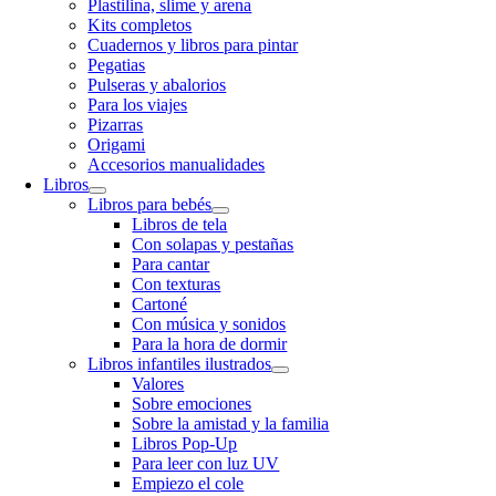
Plastilina, slime y arena
Kits completos
Cuadernos y libros para pintar
Pegatias
Pulseras y abalorios
Para los viajes
Pizarras
Origami
Accesorios manualidades
Libros
Libros para bebés
Libros de tela
Con solapas y pestañas
Para cantar
Con texturas
Cartoné
Con música y sonidos
Para la hora de dormir
Libros infantiles ilustrados
Valores
Sobre emociones
Sobre la amistad y la familia
Libros Pop-Up
Para leer con luz UV
Empiezo el cole