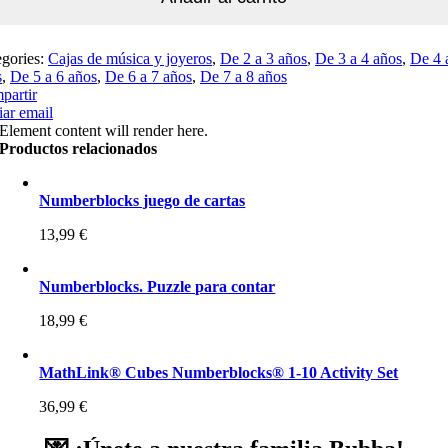
egories:
Cajas de música y joyeros
,
De 2 a 3 años
,
De 3 a 4 años
,
De 4 
s
,
De 5 a 6 años
,
De 6 a 7 años
,
De 7 a 8 años
partir
ar email
Element content will render here.
Productos relacionados
Numberblocks juego de cartas
13,99
€
Numberblocks. Puzzle para contar
18,99
€
MathLink® Cubes Numberblocks® 1-10 Activity Set
36,99
€