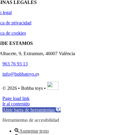
INAS LEGALES
o legal
ica de privacidad
ica de cookies
NDE ESTAMOS
'Albacete, 9, Extramurs, 46007 València
963 76 93 13
info@bubbatoys.e
s
© 2026 • Bubba toys •
Page load link
Ir al contenido
Abrir barra de herramientas
Herramientas de accesibilidad
Aumentar texto