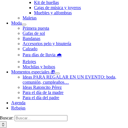
Kit de huellas
Cajas de música y joyeros
Muebles y alfombras
Maletas
Moda
Primera puesta
Gafas de sol
Bandanas
Accesorios pelo y bisutería
Calzado
Para días de lluvia 🌧️
Relojes
Mochilas y bolsos
Momentos especiales 🎁
Ideas PARA REGALAR EN UN EVENTO: boda,
comunión, cumpleaños…
Ideas Ratoncito Pérez
Para el día de la madre
Para el día del padre
Agenda
Rebajas
Buscar: