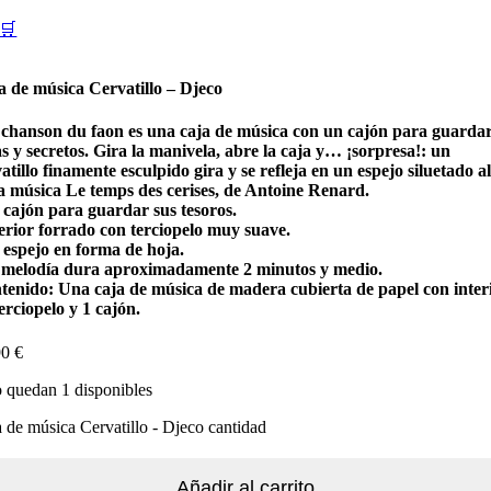
🛒
a de música Cervatillo – Djeco
 chanson du faon es una caja de música con un cajón para guarda
s y secretos. Gira la manivela, abre la caja y… ¡sorpresa!: un
atillo finamente esculpido gira y se refleja en un espejo siluetado a
la música Le temps des cerises, de Antoine Renard.
 cajón para guardar sus tesoros.
terior forrado con terciopelo muy suave.
 espejo en forma de hoja.
 melodía dura aproximadamente 2 minutos y medio.
tenido: Una caja de música de madera cubierta de papel con inter
erciopelo y 1 cajón.
90
€
 quedan 1 disponibles
 de música Cervatillo - Djeco cantidad
Añadir al carrito