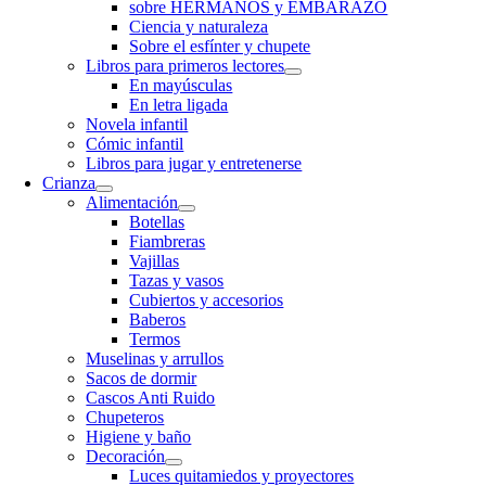
sobre HERMANOS y EMBARAZO
Ciencia y naturaleza
Sobre el esfínter y chupete
Libros para primeros lectores
En mayúsculas
En letra ligada
Novela infantil
Cómic infantil
Libros para jugar y entretenerse
Crianza
Alimentación
Botellas
Fiambreras
Vajillas
Tazas y vasos
Cubiertos y accesorios
Baberos
Termos
Muselinas y arrullos
Sacos de dormir
Cascos Anti Ruido
Chupeteros
Higiene y baño
Decoración
Luces quitamiedos y proyectores