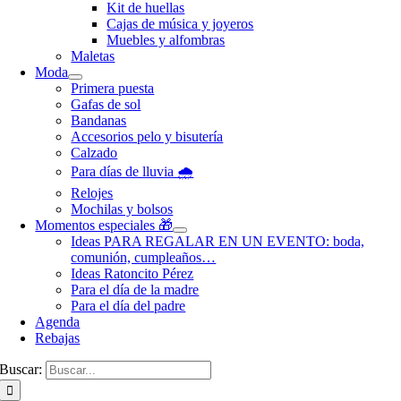
Kit de huellas
Cajas de música y joyeros
Muebles y alfombras
Maletas
Moda
Primera puesta
Gafas de sol
Bandanas
Accesorios pelo y bisutería
Calzado
Para días de lluvia 🌧️
Relojes
Mochilas y bolsos
Momentos especiales 🎁
Ideas PARA REGALAR EN UN EVENTO: boda,
comunión, cumpleaños…
Ideas Ratoncito Pérez
Para el día de la madre
Para el día del padre
Agenda
Rebajas
Buscar: