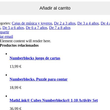
Añadir al carrito
egories:
Cajas de música y joyeros
,
De 2 a 3 años
,
De 3 a 4 años
,
De 4 
s
,
De 5 a 6 años
,
De 6 a 7 años
,
De 7 a 8 años
partir
ar email
Element content will render here.
Productos relacionados
Numberblocks juego de cartas
13,99
€
Numberblocks. Puzzle para contar
18,99
€
MathLink® Cubes Numberblocks® 1-10 Activity Set
36,99
€