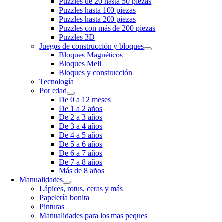
Puzzles de 20 hasta 50 piezas
Puzzles hasta 100 piezas
Puzzles hasta 200 piezas
Puzzles con más de 200 piezas
Puzzles 3D
Juegos de construcción y bloques
Bloques Magnéticos
Bloques Meli
Bloques y construcción
Tecnología
Por edad
De 0 a 12 meses
De 1 a 2 años
De 2 a 3 años
De 3 a 4 años
De 4 a 5 años
De 5 a 6 años
De 6 a 7 años
De 7 a 8 años
Más de 8 años
Manualidades
Lápices, rotus, ceras y más
Papelería bonita
Pinturas
Manualidades para los mas peques