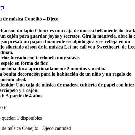
🛒
a de música Conejito – Djeco
chanson du lapin Choux es una caja de música bellamente ilustrad
un cajón para guardar joyas y secretos. Gira la manivela, abre la 
sorpresa!: un pájaro finamente esculpido gira y se refleja en un
jo siluetado al son de la música Let me call you Sweetheart, de Le
edman.
terior forrado con terciopelo muy suave.
espejo en forma de flor.
 melodía dura aproximadamente 2 minutos y medio.
a bonita decoración para la habitación de un niño y un regalo de
miento ideal.
tenido: Una caja de música de madera cubierta de papel con inter
erciopelo y 1 cajón.
d: A partir de 4 años
90
€
 quedan 1 disponibles
 de música Conejito - Djeco cantidad