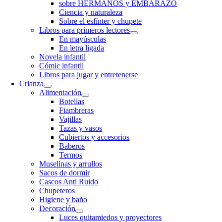
sobre HERMANOS y EMBARAZO
Ciencia y naturaleza
Sobre el esfínter y chupete
Libros para primeros lectores
En mayúsculas
En letra ligada
Novela infantil
Cómic infantil
Libros para jugar y entretenerse
Crianza
Alimentación
Botellas
Fiambreras
Vajillas
Tazas y vasos
Cubiertos y accesorios
Baberos
Termos
Muselinas y arrullos
Sacos de dormir
Cascos Anti Ruido
Chupeteros
Higiene y baño
Decoración
Luces quitamiedos y proyectores