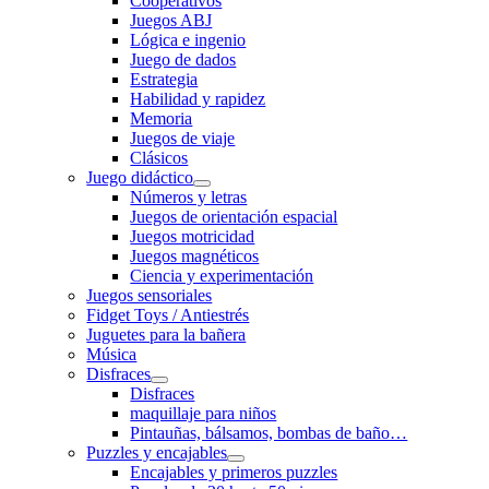
Cooperativos
Juegos ABJ
Lógica e ingenio
Juego de dados
Estrategia
Habilidad y rapidez
Memoria
Juegos de viaje
Clásicos
Juego didáctico
Números y letras
Juegos de orientación espacial
Juegos motricidad
Juegos magnéticos
Ciencia y experimentación
Juegos sensoriales
Fidget Toys / Antiestrés
Juguetes para la bañera
Música
Disfraces
Disfraces
maquillaje para niños
Pintauñas, bálsamos, bombas de baño…
Puzzles y encajables
Encajables y primeros puzzles