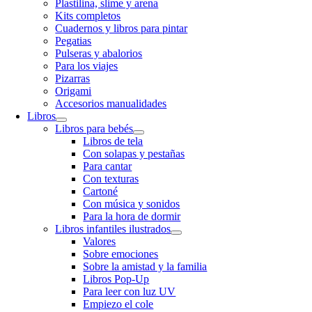
Plastilina, slime y arena
Kits completos
Cuadernos y libros para pintar
Pegatias
Pulseras y abalorios
Para los viajes
Pizarras
Origami
Accesorios manualidades
Libros
Libros para bebés
Libros de tela
Con solapas y pestañas
Para cantar
Con texturas
Cartoné
Con música y sonidos
Para la hora de dormir
Libros infantiles ilustrados
Valores
Sobre emociones
Sobre la amistad y la familia
Libros Pop-Up
Para leer con luz UV
Empiezo el cole