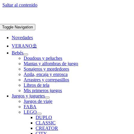
Saltar al contenido
Apúntate a nuestra newsletter y consigue un 5% de descuento en web
Envíos
gratis en pedidos superiores a 65 €
Toggle Navigation
Novedades
VERANO⛱️​
Bebés
Doudous y peluches
Mantas y alfombras de juego
Sonajeros y mordedores
Apila, encaja y enrosca
Arrastres y correpasillos
Libros de tela
Mis primeros juegos
Juegos y juguetes
Juegos de viaje
FABA
LEGO
DUPLO
CLASSIC
CREATOR
CITY