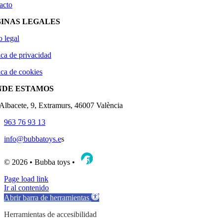
acto
INAS LEGALES
o legal
ica de privacidad
ica de cookies
NDE ESTAMOS
'Albacete, 9, Extramurs, 46007 València
963 76 93 13
info@bubbatoys.e
s
© 2026 • Bubba toys •
Page load link
Ir al contenido
Abrir barra de herramientas
Herramientas de accesibilidad