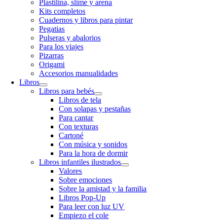
Plastilina, slime y arena
Kits completos
Cuadernos y libros para pintar
Pegatias
Pulseras y abalorios
Para los viajes
Pizarras
Origami
Accesorios manualidades
Libros
Libros para bebés
Libros de tela
Con solapas y pestañas
Para cantar
Con texturas
Cartoné
Con música y sonidos
Para la hora de dormir
Libros infantiles ilustrados
Valores
Sobre emociones
Sobre la amistad y la familia
Libros Pop-Up
Para leer con luz UV
Empiezo el cole