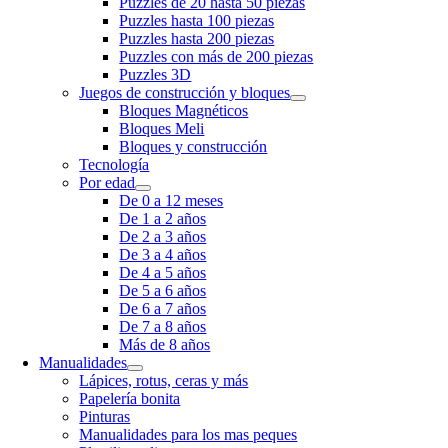
Puzzles de 20 hasta 50 piezas
Puzzles hasta 100 piezas
Puzzles hasta 200 piezas
Puzzles con más de 200 piezas
Puzzles 3D
Juegos de construcción y bloques
Bloques Magnéticos
Bloques Meli
Bloques y construcción
Tecnología
Por edad
De 0 a 12 meses
De 1 a 2 años
De 2 a 3 años
De 3 a 4 años
De 4 a 5 años
De 5 a 6 años
De 6 a 7 años
De 7 a 8 años
Más de 8 años
Manualidades
Lápices, rotus, ceras y más
Papelería bonita
Pinturas
Manualidades para los mas peques