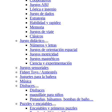
Cooperativos
Juegos ABJ
Lógica e ingenio
Juego de dados
Estrategia
Habilidad y rapidez
Memoria
Juegos de viaje
Clásicos
Juego didáctico
Números y letras
Juegos de orientación espacial
Juegos motricidad
Juegos magnéticos
Ciencia y experimentación
Juegos sensoriales
Fidget Toys / Antiestrés
Juguetes para la bañera
Música
Disfraces
Disfraces
maquillaje para niños
Pintauñas, bálsamos, bombas de baño…
Puzzles y encajables
Encajables y primeros puzzles