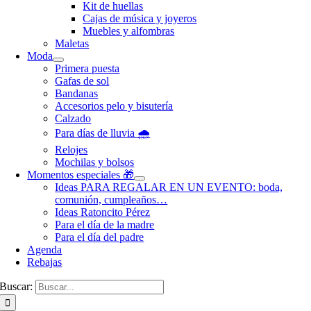
Kit de huellas
Cajas de música y joyeros
Muebles y alfombras
Maletas
Moda
Primera puesta
Gafas de sol
Bandanas
Accesorios pelo y bisutería
Calzado
Para días de lluvia 🌧️
Relojes
Mochilas y bolsos
Momentos especiales 🎁
Ideas PARA REGALAR EN UN EVENTO: boda,
comunión, cumpleaños…
Ideas Ratoncito Pérez
Para el día de la madre
Para el día del padre
Agenda
Rebajas
Buscar: