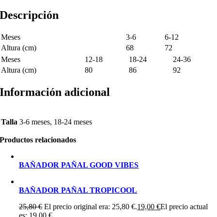
Descripción
Meses
3-6
6-12
Altura (cm)
68
72
Meses
12-18
18-24
24-36
Altura (cm)
80
86
92
Información adicional
Talla
3-6 meses, 18-24 meses
Productos relacionados
BAÑADOR PAÑAL GOOD VIBES
BAÑADOR PAÑAL TROPICOOL
25,80
€
El precio original era: 25,80 €.
19,00
€
El precio actual
es: 19,00 €.