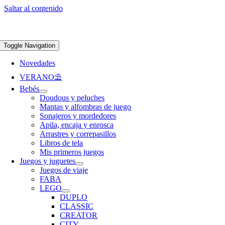
Saltar al contenido
Apúntate a nuestra newsletter y consigue un 5% de descuento en web
Envíos
gratis en pedidos superiores a 65 €
Toggle Navigation
Novedades
VERANO⛱️​
Bebés
Doudous y peluches
Mantas y alfombras de juego
Sonajeros y mordedores
Apila, encaja y enrosca
Arrastres y correpasillos
Libros de tela
Mis primeros juegos
Juegos y juguetes
Juegos de viaje
FABA
LEGO
DUPLO
CLASSIC
CREATOR
CITY