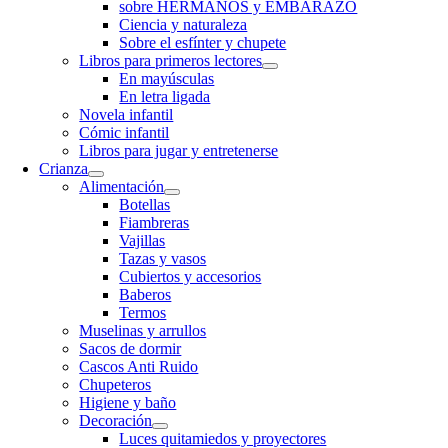
sobre HERMANOS y EMBARAZO
Ciencia y naturaleza
Sobre el esfínter y chupete
Libros para primeros lectores
En mayúsculas
En letra ligada
Novela infantil
Cómic infantil
Libros para jugar y entretenerse
Crianza
Alimentación
Botellas
Fiambreras
Vajillas
Tazas y vasos
Cubiertos y accesorios
Baberos
Termos
Muselinas y arrullos
Sacos de dormir
Cascos Anti Ruido
Chupeteros
Higiene y baño
Decoración
Luces quitamiedos y proyectores