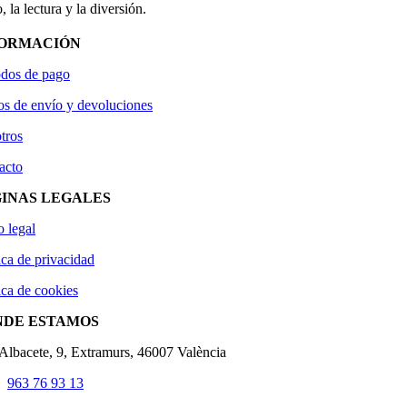
, la lectura y la diversión.
FORMACIÓN
dos de pago
os de envío y devoluciones
tros
acto
INAS LEGALES
o legal
ica de privacidad
ica de cookies
NDE ESTAMOS
'Albacete, 9, Extramurs, 46007 València
963 76 93 13