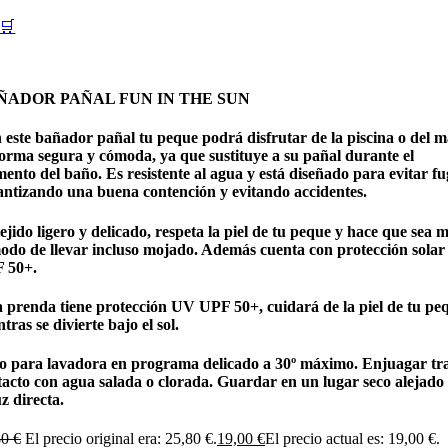
🛒
ÑADOR PAÑAL FUN IN THE SUN
 este bañador pañal tu peque podrá disfrutar de la piscina o del 
forma segura y cómoda, ya que sustituye a su pañal durante el
nto del baño. Es resistente al agua y está diseñado para evitar fu
antizando una buena contención y evitando accidentes.
ejido ligero y delicado, respeta la piel de tu peque y hace que sea 
odo de llevar incluso mojado. Además cuenta con protección sola
 50+.
a prenda tiene protección UV UPF 50+, cuidará de la piel de tu pe
tras se divierte bajo el sol.
o para lavadora en programa delicado a 30º máximo. Enjuagar tra
tacto con agua salada o clorada. Guardar en un lugar seco alejado
uz directa.
80
€
El precio original era: 25,80 €.
19,00
€
El precio actual es: 19,00 €.