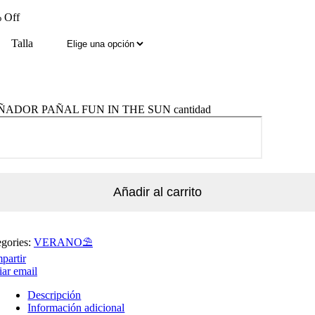
 Off
Talla
ADOR PAÑAL FUN IN THE SUN cantidad
Añadir al carrito
egories:
VERANO⛱️​
partir
ar email
Descripción
Información adicional