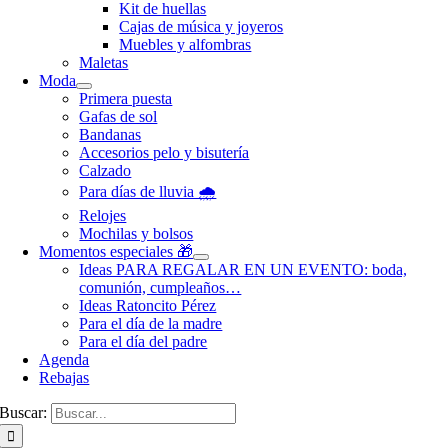
Kit de huellas
Cajas de música y joyeros
Muebles y alfombras
Maletas
Moda
Primera puesta
Gafas de sol
Bandanas
Accesorios pelo y bisutería
Calzado
Para días de lluvia 🌧️
Relojes
Mochilas y bolsos
Momentos especiales 🎁
Ideas PARA REGALAR EN UN EVENTO: boda,
comunión, cumpleaños…
Ideas Ratoncito Pérez
Para el día de la madre
Para el día del padre
Agenda
Rebajas
Buscar: