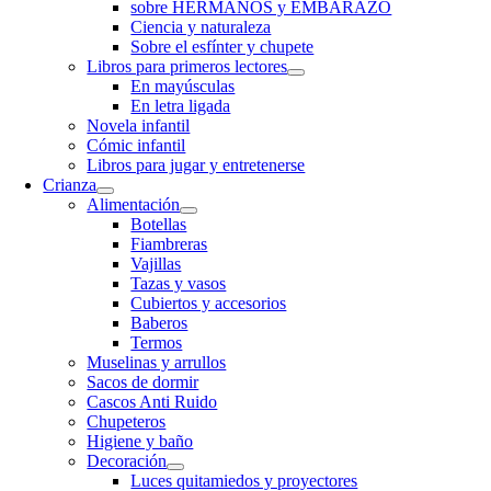
sobre HERMANOS y EMBARAZO
Ciencia y naturaleza
Sobre el esfínter y chupete
Libros para primeros lectores
En mayúsculas
En letra ligada
Novela infantil
Cómic infantil
Libros para jugar y entretenerse
Crianza
Alimentación
Botellas
Fiambreras
Vajillas
Tazas y vasos
Cubiertos y accesorios
Baberos
Termos
Muselinas y arrullos
Sacos de dormir
Cascos Anti Ruido
Chupeteros
Higiene y baño
Decoración
Luces quitamiedos y proyectores