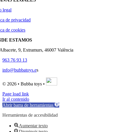
o legal
ica de privacidad
ica de cookies
NDE ESTAMOS
'Albacete, 9, Extramurs, 46007 València
963 76 93 13
info@bubbatoys.e
s
© 2026 • Bubba toys •
Page load link
Ir al contenido
Abrir barra de herramientas
Herramientas de accesibilidad
Aumentar texto
Disminuir texto