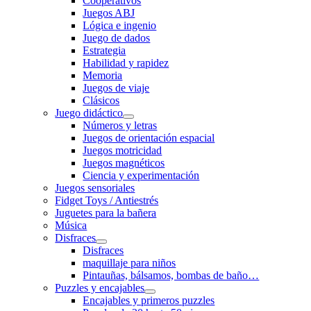
Cooperativos
Juegos ABJ
Lógica e ingenio
Juego de dados
Estrategia
Habilidad y rapidez
Memoria
Juegos de viaje
Clásicos
Juego didáctico
Números y letras
Juegos de orientación espacial
Juegos motricidad
Juegos magnéticos
Ciencia y experimentación
Juegos sensoriales
Fidget Toys / Antiestrés
Juguetes para la bañera
Música
Disfraces
Disfraces
maquillaje para niños
Pintauñas, bálsamos, bombas de baño…
Puzzles y encajables
Encajables y primeros puzzles