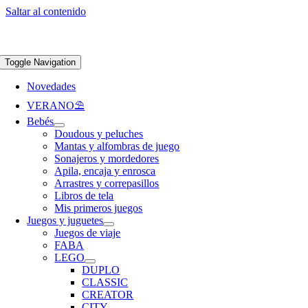
Saltar al contenido
Apúntate a nuestra newsletter y consigue un 5% de descuento en web
Envíos
gratis en pedidos superiores a 65 €
Toggle Navigation
Novedades
VERANO⛱️​
Bebés
Doudous y peluches
Mantas y alfombras de juego
Sonajeros y mordedores
Apila, encaja y enrosca
Arrastres y correpasillos
Libros de tela
Mis primeros juegos
Juegos y juguetes
Juegos de viaje
FABA
LEGO
DUPLO
CLASSIC
CREATOR
CITY