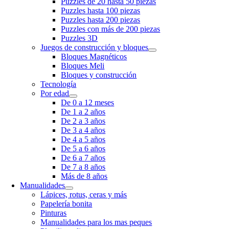
Puzzles de 20 hasta 50 piezas
Puzzles hasta 100 piezas
Puzzles hasta 200 piezas
Puzzles con más de 200 piezas
Puzzles 3D
Juegos de construcción y bloques
Bloques Magnéticos
Bloques Meli
Bloques y construcción
Tecnología
Por edad
De 0 a 12 meses
De 1 a 2 años
De 2 a 3 años
De 3 a 4 años
De 4 a 5 años
De 5 a 6 años
De 6 a 7 años
De 7 a 8 años
Más de 8 años
Manualidades
Lápices, rotus, ceras y más
Papelería bonita
Pinturas
Manualidades para los mas peques