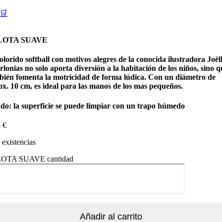
🛒
LOTA SUAVE
olorido softball con motivos alegres de la conocida ilustradora Joël
lonias no solo aporta diversión a la habitación de los niños, sino q
bién fomenta la motricidad de forma lúdica. Con un diámetro de
ox. 10 cm, es ideal para las manos de los mas pequeños.
ado: la superficie se puede limpiar con un trapo húmedo
5
€
existencias
OTA SUAVE cantidad
Añadir al carrito