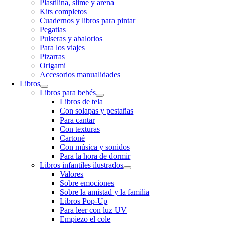
Plastilina, slime y arena
Kits completos
Cuadernos y libros para pintar
Pegatias
Pulseras y abalorios
Para los viajes
Pizarras
Origami
Accesorios manualidades
Libros
Libros para bebés
Libros de tela
Con solapas y pestañas
Para cantar
Con texturas
Cartoné
Con música y sonidos
Para la hora de dormir
Libros infantiles ilustrados
Valores
Sobre emociones
Sobre la amistad y la familia
Libros Pop-Up
Para leer con luz UV
Empiezo el cole