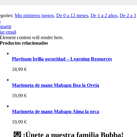
egories:
Mis primeros juegos
,
De 0 a 12 meses
,
De 1 a 2 años
,
De 2 a 3
s
partir
ar email
Element content will render here.
Productos relacionados
Playfoam brilla oscuridad – Learning Resources
18,99
€
Marioneta de mano Mabapu Bea la Oveja
19,99
€
Marioneta de mano Mabapu Alma la orca
19,99
€
💌 ¡Únete a nuestra familia Bubba!