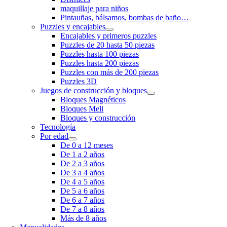
maquillaje para niños
Pintauñas, bálsamos, bombas de baño…
Puzzles y encajables
Encajables y primeros puzzles
Puzzles de 20 hasta 50 piezas
Puzzles hasta 100 piezas
Puzzles hasta 200 piezas
Puzzles con más de 200 piezas
Puzzles 3D
Juegos de construcción y bloques
Bloques Magnéticos
Bloques Meli
Bloques y construcción
Tecnología
Por edad
De 0 a 12 meses
De 1 a 2 años
De 2 a 3 años
De 3 a 4 años
De 4 a 5 años
De 5 a 6 años
De 6 a 7 años
De 7 a 8 años
Más de 8 años