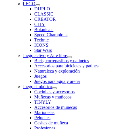
LEGO
DUPLO
CLASSIC
CREATOR
CITY
Botanicals
Speed Champions
Technic
ICONS
Star Wars
Juego activo y Aire libre
Bicis, correpasillos y patinetes
Accesorios para bicicletas y patines
Naturaleza y exploración
Juegos
Juegos para agua y arena
Juego simbólico
Cocinitas y accesorios
Muñecas y muñecos
TINYLY
Accesorios de muñecas
Marionetas
Peluches
Casitas de muñeca
Profesiones