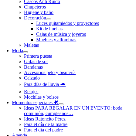
Cascos Anti Ruido
Chupeteros
Higiene y baño
Decoración
Luces quitamiedos y proyectores
Kit de huellas
Cajas de música y joyeros
Muebles y alfombras
Maletas
Moda
Primera puesta
Gafas de sol
Bandanas
Accesorios pelo y bisutería
Calzado
Para días de lluvia 🌧️
Relojes
Mochilas y bolsos
Momentos especiales 🎁
Ideas PARA REGALAR EN UN EVENTO: boda,
comunión, cumpleaños…
Ideas Ratoncito Pérez
Para el día de la madre
Para el día del padre
Agenda