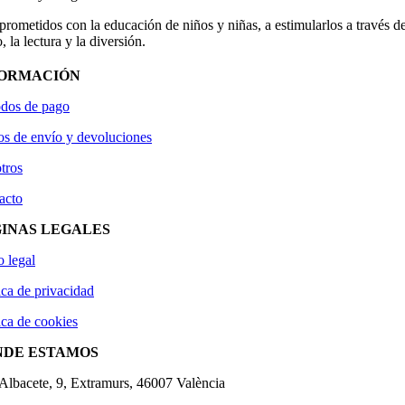
ometidos con la educación de niños y niñas, a estimularlos a través de
, la lectura y la diversión.
FORMACIÓN
dos de pago
os de envío y devoluciones
tros
acto
INAS LEGALES
o legal
ica de privacidad
ica de cookies
NDE ESTAMOS
'Albacete, 9, Extramurs, 46007 València