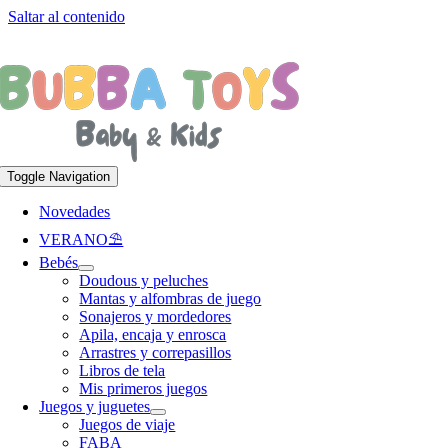
Saltar al contenido
Apúntate a nuestra newsletter y consigue un 5% de descuento en web
Envíos
gratis en pedidos superiores a 65 €
Toggle Navigation
Novedades
VERANO⛱️​
Bebés
Doudous y peluches
Mantas y alfombras de juego
Sonajeros y mordedores
Apila, encaja y enrosca
Arrastres y correpasillos
Libros de tela
Mis primeros juegos
Juegos y juguetes
Juegos de viaje
FABA