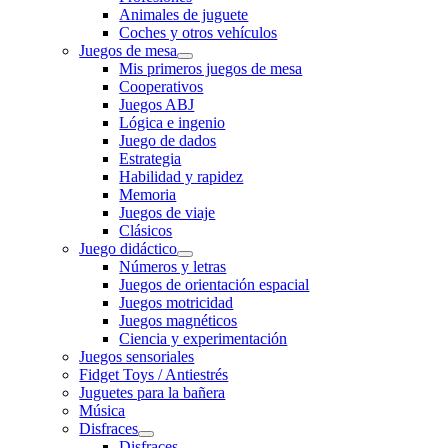
Animales de juguete
Coches y otros vehículos
Juegos de mesa
Mis primeros juegos de mesa
Cooperativos
Juegos ABJ
Lógica e ingenio
Juego de dados
Estrategia
Habilidad y rapidez
Memoria
Juegos de viaje
Clásicos
Juego didáctico
Números y letras
Juegos de orientación espacial
Juegos motricidad
Juegos magnéticos
Ciencia y experimentación
Juegos sensoriales
Fidget Toys / Antiestrés
Juguetes para la bañera
Música
Disfraces
Disfraces