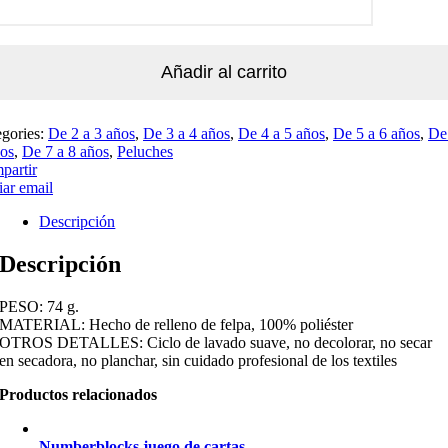
Añadir al carrito
egories:
De 2 a 3 años
,
De 3 a 4 años
,
De 4 a 5 años
,
De 5 a 6 años
,
De
ños
,
De 7 a 8 años
,
Peluches
partir
ar email
Descripción
Descripción
PESO: 74 g.
MATERIAL: Hecho de relleno de felpa, 100% poliéster
OTROS DETALLES: Ciclo de lavado suave, no decolorar, no secar
en secadora, no planchar, sin cuidado profesional de los textiles
Productos relacionados
Numberblocks juego de cartas