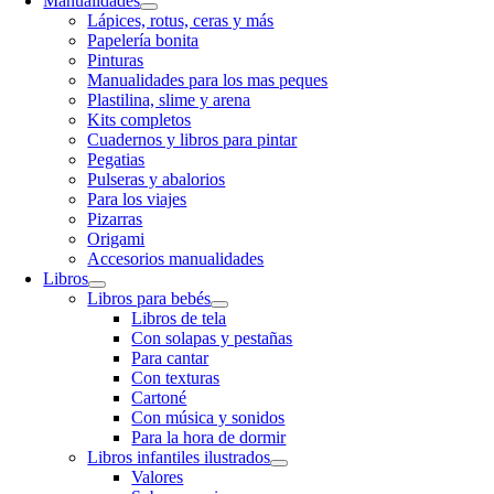
Manualidades
Lápices, rotus, ceras y más
Papelería bonita
Pinturas
Manualidades para los mas peques
Plastilina, slime y arena
Kits completos
Cuadernos y libros para pintar
Pegatias
Pulseras y abalorios
Para los viajes
Pizarras
Origami
Accesorios manualidades
Libros
Libros para bebés
Libros de tela
Con solapas y pestañas
Para cantar
Con texturas
Cartoné
Con música y sonidos
Para la hora de dormir
Libros infantiles ilustrados
Valores