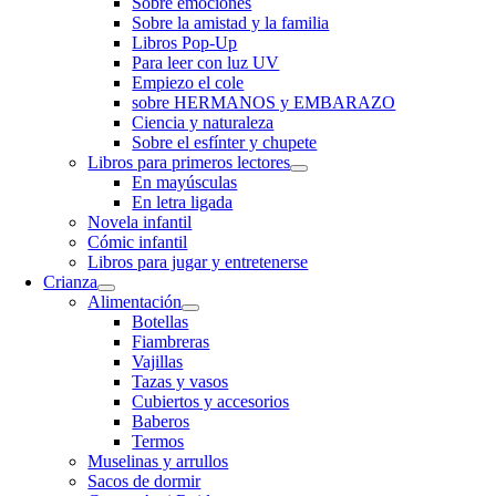
Sobre emociones
Sobre la amistad y la familia
Libros Pop-Up
Para leer con luz UV
Empiezo el cole
sobre HERMANOS y EMBARAZO
Ciencia y naturaleza
Sobre el esfínter y chupete
Libros para primeros lectores
En mayúsculas
En letra ligada
Novela infantil
Cómic infantil
Libros para jugar y entretenerse
Crianza
Alimentación
Botellas
Fiambreras
Vajillas
Tazas y vasos
Cubiertos y accesorios
Baberos
Termos
Muselinas y arrullos
Sacos de dormir