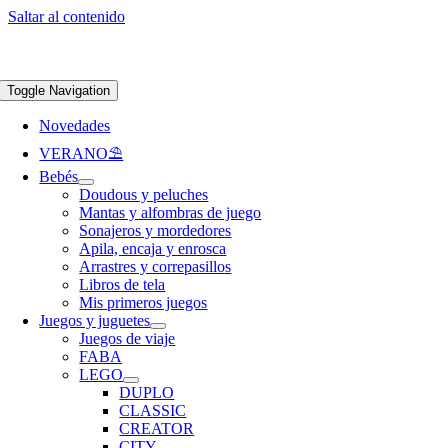
Saltar al contenido
Apúntate a nuestra newsletter y consigue un 5% de descuento en web
Envíos
gratis en pedidos superiores a 65 €
Toggle Navigation
Novedades
VERANO⛱️​
Bebés
Doudous y peluches
Mantas y alfombras de juego
Sonajeros y mordedores
Apila, encaja y enrosca
Arrastres y correpasillos
Libros de tela
Mis primeros juegos
Juegos y juguetes
Juegos de viaje
FABA
LEGO
DUPLO
CLASSIC
CREATOR
CITY