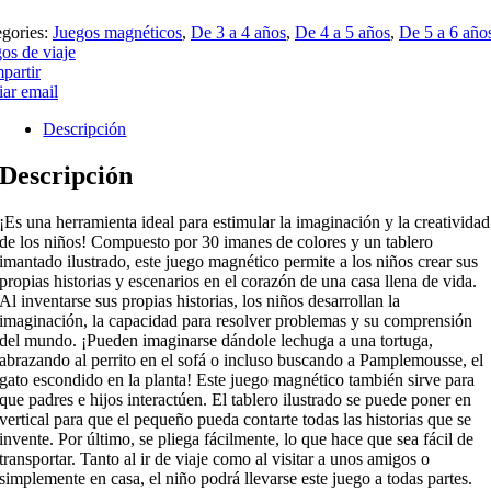
egories:
Juegos magnéticos
,
De 3 a 4 años
,
De 4 a 5 años
,
De 5 a 6 año
os de viaje
partir
ar email
Descripción
Descripción
¡Es una herramienta ideal para estimular la imaginación y la creatividad
de los niños! Compuesto por 30 imanes de colores y un tablero
imantado ilustrado, este juego magnético permite a los niños crear sus
propias historias y escenarios en el corazón de una casa llena de vida.
Al inventarse sus propias historias, los niños desarrollan la
imaginación, la capacidad para resolver problemas y su comprensión
del mundo. ¡Pueden imaginarse dándole lechuga a una tortuga,
abrazando al perrito en el sofá o incluso buscando a Pamplemousse, el
gato escondido en la planta! Este juego magnético también sirve para
que padres e hijos interactúen. El tablero ilustrado se puede poner en
vertical para que el pequeño pueda contarte todas las historias que se
invente. Por último, se pliega fácilmente, lo que hace que sea fácil de
transportar. Tanto al ir de viaje como al visitar a unos amigos o
simplemente en casa, el niño podrá llevarse este juego a todas partes.