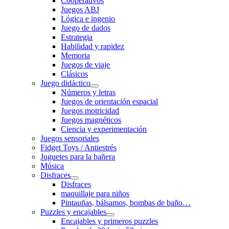
Cooperativos
Juegos ABJ
Lógica e ingenio
Juego de dados
Estrategia
Habilidad y rapidez
Memoria
Juegos de viaje
Clásicos
Juego didáctico
Números y letras
Juegos de orientación espacial
Juegos motricidad
Juegos magnéticos
Ciencia y experimentación
Juegos sensoriales
Fidget Toys / Antiestrés
Juguetes para la bañera
Música
Disfraces
Disfraces
maquillaje para niños
Pintauñas, bálsamos, bombas de baño…
Puzzles y encajables
Encajables y primeros puzzles