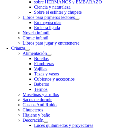
sobre HERMANOS y EMBARAZO
Ciencia y naturaleza
Sobre el esfínter y chupete
Libros para primeros lectores
En mayúsculas
En letra ligada
Novela infantil
Cómic infantil
Libros para jugar y entretenerse
Crianza
Alimentación
Botellas
Fiambreras
Vajillas
Tazas y vasos
Cubiertos y accesorios
Baberos
Termos
Muselinas y arrullos
Sacos de dormir
Cascos Anti Ruido
Chupeteros
Higiene y baño
Decoración
Luces quitamiedos y proyectores