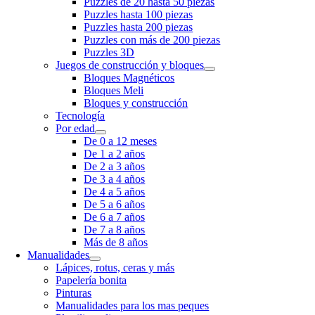
Puzzles de 20 hasta 50 piezas
Puzzles hasta 100 piezas
Puzzles hasta 200 piezas
Puzzles con más de 200 piezas
Puzzles 3D
Juegos de construcción y bloques
Bloques Magnéticos
Bloques Meli
Bloques y construcción
Tecnología
Por edad
De 0 a 12 meses
De 1 a 2 años
De 2 a 3 años
De 3 a 4 años
De 4 a 5 años
De 5 a 6 años
De 6 a 7 años
De 7 a 8 años
Más de 8 años
Manualidades
Lápices, rotus, ceras y más
Papelería bonita
Pinturas
Manualidades para los mas peques