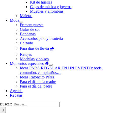
Kit de huellas
Cajas de música y joyeros
Muebles y alfombras
Maletas
Moda
Primera puesta
Gafas de sol
Bandanas
Accesorios pelo y bisutería
Calzado
Para días de lluvia 🌧️
Relojes
Mochilas y bolsos
Momentos especiales 🎁
Ideas PARA REGALAR EN UN EVENTO: boda,
comunión, cumpleaños…
Ideas Ratoncito Pérez
Para el día de la madre
Para el día del padre
Agenda
Rebajas
Buscar: