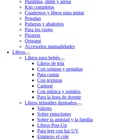
Plastilina, slime y arena
Kits completos
Cuadernos y libros para pintar
Pegatias
Pulseras y abalorios
Para los viajes
Pizarras
Origami
Accesorios manualidades
Libros
Libros para bebés
Libros de tela
Con solapas y pestañas
Para cantar
Con texturas
Cartoné
Con música y sonidos
Para la hora de dormir
Libros infantiles ilustrados
Valores
Sobre emociones
Sobre la amistad y la familia
Libros Pop-Up
Para leer con luz UV
Empiezo el cole