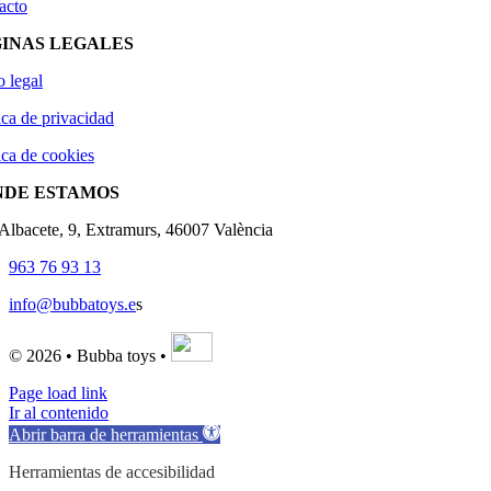
acto
INAS LEGALES
o legal
ica de privacidad
ica de cookies
NDE ESTAMOS
'Albacete, 9, Extramurs, 46007 València
963 76 93 13
info@bubbatoys.e
s
© 2026 • Bubba toys •
Page load link
Ir al contenido
Abrir barra de herramientas
Herramientas de accesibilidad