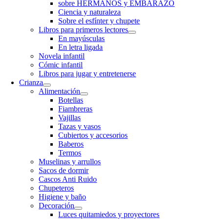
sobre HERMANOS y EMBARAZO
Ciencia y naturaleza
Sobre el esfínter y chupete
Libros para primeros lectores
En mayúsculas
En letra ligada
Novela infantil
Cómic infantil
Libros para jugar y entretenerse
Crianza
Alimentación
Botellas
Fiambreras
Vajillas
Tazas y vasos
Cubiertos y accesorios
Baberos
Termos
Muselinas y arrullos
Sacos de dormir
Cascos Anti Ruido
Chupeteros
Higiene y baño
Decoración
Luces quitamiedos y proyectores