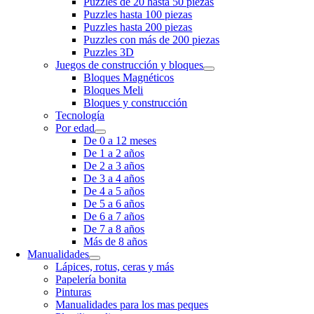
Puzzles de 20 hasta 50 piezas
Puzzles hasta 100 piezas
Puzzles hasta 200 piezas
Puzzles con más de 200 piezas
Puzzles 3D
Juegos de construcción y bloques
Bloques Magnéticos
Bloques Meli
Bloques y construcción
Tecnología
Por edad
De 0 a 12 meses
De 1 a 2 años
De 2 a 3 años
De 3 a 4 años
De 4 a 5 años
De 5 a 6 años
De 6 a 7 años
De 7 a 8 años
Más de 8 años
Manualidades
Lápices, rotus, ceras y más
Papelería bonita
Pinturas
Manualidades para los mas peques