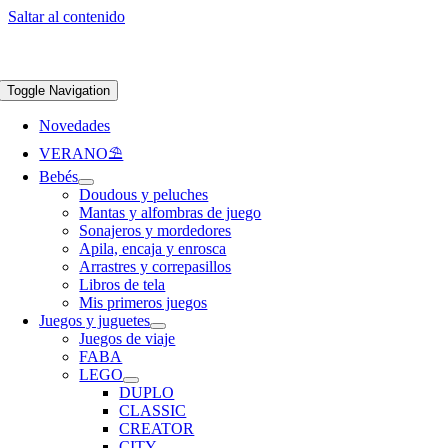
Saltar al contenido
Apúntate a nuestra newsletter y consigue un 5% de descuento en web
Envíos
gratis en pedidos superiores a 65 €
Toggle Navigation
Novedades
VERANO⛱️​
Bebés
Doudous y peluches
Mantas y alfombras de juego
Sonajeros y mordedores
Apila, encaja y enrosca
Arrastres y correpasillos
Libros de tela
Mis primeros juegos
Juegos y juguetes
Juegos de viaje
FABA
LEGO
DUPLO
CLASSIC
CREATOR
CITY