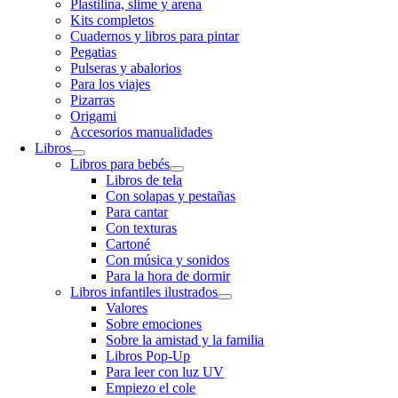
Plastilina, slime y arena
Kits completos
Cuadernos y libros para pintar
Pegatias
Pulseras y abalorios
Para los viajes
Pizarras
Origami
Accesorios manualidades
Libros
Libros para bebés
Libros de tela
Con solapas y pestañas
Para cantar
Con texturas
Cartoné
Con música y sonidos
Para la hora de dormir
Libros infantiles ilustrados
Valores
Sobre emociones
Sobre la amistad y la familia
Libros Pop-Up
Para leer con luz UV
Empiezo el cole