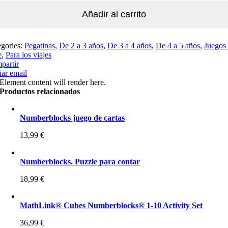
Añadir al carrito
egories:
Pegatinas
,
De 2 a 3 años
,
De 3 a 4 años
,
De 4 a 5 años
,
Juegos
e
,
Para los viajes
partir
ar email
Element content will render here.
Productos relacionados
Numberblocks juego de cartas
13,99
€
Numberblocks. Puzzle para contar
18,99
€
MathLink® Cubes Numberblocks® 1-10 Activity Set
36,99
€