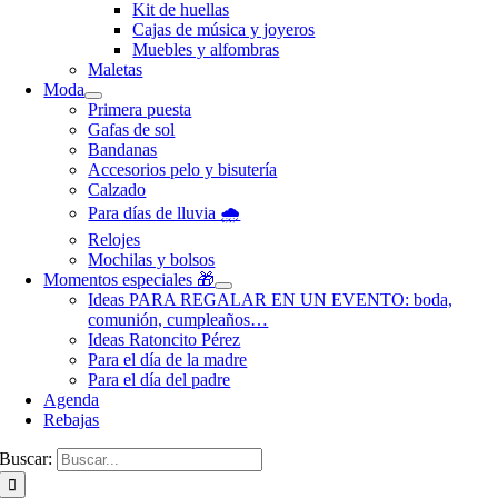
Kit de huellas
Cajas de música y joyeros
Muebles y alfombras
Maletas
Moda
Primera puesta
Gafas de sol
Bandanas
Accesorios pelo y bisutería
Calzado
Para días de lluvia 🌧️
Relojes
Mochilas y bolsos
Momentos especiales 🎁
Ideas PARA REGALAR EN UN EVENTO: boda,
comunión, cumpleaños…
Ideas Ratoncito Pérez
Para el día de la madre
Para el día del padre
Agenda
Rebajas
Buscar: