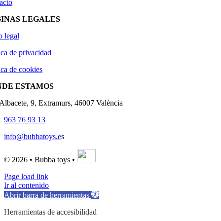
acto
INAS LEGALES
o legal
ica de privacidad
ica de cookies
NDE ESTAMOS
'Albacete, 9, Extramurs, 46007 València
963 76 93 13
info@bubbatoys.e
s
© 2026 • Bubba toys •
Page load link
Ir al contenido
Abrir barra de herramientas
Herramientas de accesibilidad