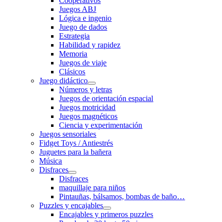
Cooperativos
Juegos ABJ
Lógica e ingenio
Juego de dados
Estrategia
Habilidad y rapidez
Memoria
Juegos de viaje
Clásicos
Juego didáctico
Números y letras
Juegos de orientación espacial
Juegos motricidad
Juegos magnéticos
Ciencia y experimentación
Juegos sensoriales
Fidget Toys / Antiestrés
Juguetes para la bañera
Música
Disfraces
Disfraces
maquillaje para niños
Pintauñas, bálsamos, bombas de baño…
Puzzles y encajables
Encajables y primeros puzzles