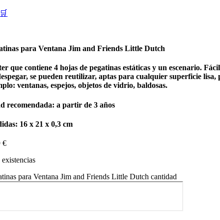
🛒
atinas para Ventana Jim and Friends Little Dutch
ter que contiene 4 hojas de pegatinas estáticas y un escenario. Fácil
espegar, se pueden reutilizar, aptas para cualquier superficie lisa,
plo: ventanas, espejos, objetos de vidrio, baldosas.
d recomendada: a partir de 3 años
idas: 16 x 21 x 0,3 cm
9
€
existencias
tinas para Ventana Jim and Friends Little Dutch cantidad