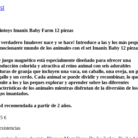
🛒
intoys Imanix Baby Farm 12 piezas
 verdadero Imalover nace y se hace! Introduce a las y los más peq
emocionante mundo de los animales con el set Imanix Baby 12 pieza
e juego magnético está especialmente diseñado para ofrecer una
oducción colorida y atractiva al reino animal con seis adorables
aturas de granja que incluyen una vaca, un caballo, una oveja, un p
gallo y un cerdo. Cada animal se puede dividir y recombinar, lo qu
ite a los y las peques explorar y aprender sobre las diferentes
cterísticas de los animales mientras disfrutan de la diversión de los
gos imantados.
d recomendada a partir de 2 años.
95
€
existencias