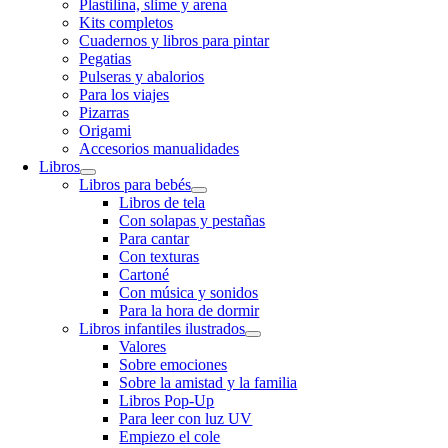
Plastilina, slime y arena
Kits completos
Cuadernos y libros para pintar
Pegatias
Pulseras y abalorios
Para los viajes
Pizarras
Origami
Accesorios manualidades
Libros
Libros para bebés
Libros de tela
Con solapas y pestañas
Para cantar
Con texturas
Cartoné
Con música y sonidos
Para la hora de dormir
Libros infantiles ilustrados
Valores
Sobre emociones
Sobre la amistad y la familia
Libros Pop-Up
Para leer con luz UV
Empiezo el cole