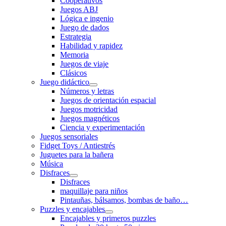
Cooperativos
Juegos ABJ
Lógica e ingenio
Juego de dados
Estrategia
Habilidad y rapidez
Memoria
Juegos de viaje
Clásicos
Juego didáctico
Números y letras
Juegos de orientación espacial
Juegos motricidad
Juegos magnéticos
Ciencia y experimentación
Juegos sensoriales
Fidget Toys / Antiestrés
Juguetes para la bañera
Música
Disfraces
Disfraces
maquillaje para niños
Pintauñas, bálsamos, bombas de baño…
Puzzles y encajables
Encajables y primeros puzzles