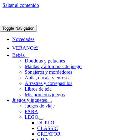
Saltar al contenido
Apúntate a nuestra newsletter y consigue un 5% de descuento en web
Envíos
gratis en pedidos superiores a 65 €
Toggle Navigation
Novedades
VERANO⛱️​
Bebés
Doudous y peluches
Mantas y alfombras de juego
Sonajeros y mordedores
Apila, encaja y enrosca
Arrastres y correpasillos
Libros de tela
Mis primeros juegos
Juegos y juguetes
Juegos de viaje
FABA
LEGO
DUPLO
CLASSIC
CREATOR
CITY