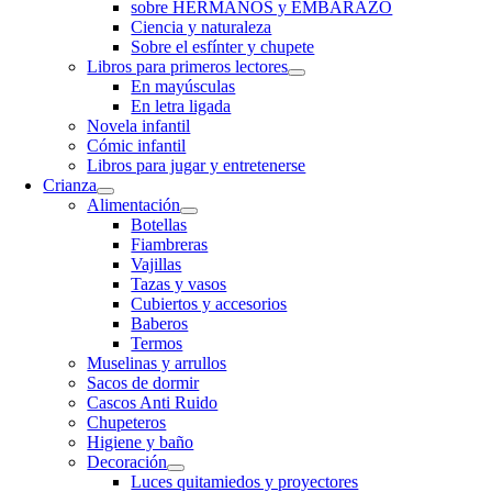
sobre HERMANOS y EMBARAZO
Ciencia y naturaleza
Sobre el esfínter y chupete
Libros para primeros lectores
En mayúsculas
En letra ligada
Novela infantil
Cómic infantil
Libros para jugar y entretenerse
Crianza
Alimentación
Botellas
Fiambreras
Vajillas
Tazas y vasos
Cubiertos y accesorios
Baberos
Termos
Muselinas y arrullos
Sacos de dormir
Cascos Anti Ruido
Chupeteros
Higiene y baño
Decoración
Luces quitamiedos y proyectores