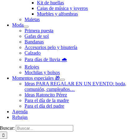
Kit de huellas
Cajas de música y joyeros
Muebles y alfombras
Maletas
Moda
Primera puesta
Gafas de sol
Bandanas
Accesorios pelo y bisutería
Calzado
Para días de lluvia 🌧️
Relojes
Mochilas y bolsos
Momentos especiales 🎁
Ideas PARA REGALAR EN UN EVENTO: boda,
comunión, cumpleaños…
Ideas Ratoncito Pérez
Para el día de la madre
Para el día del padre
Agenda
Rebajas
Buscar: