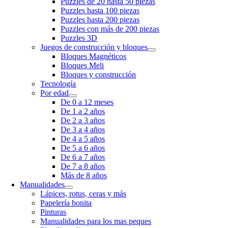
Puzzles de 20 hasta 50 piezas
Puzzles hasta 100 piezas
Puzzles hasta 200 piezas
Puzzles con más de 200 piezas
Puzzles 3D
Juegos de construcción y bloques
Bloques Magnéticos
Bloques Meli
Bloques y construcción
Tecnología
Por edad
De 0 a 12 meses
De 1 a 2 años
De 2 a 3 años
De 3 a 4 años
De 4 a 5 años
De 5 a 6 años
De 6 a 7 años
De 7 a 8 años
Más de 8 años
Manualidades
Lápices, rotus, ceras y más
Papelería bonita
Pinturas
Manualidades para los mas peques