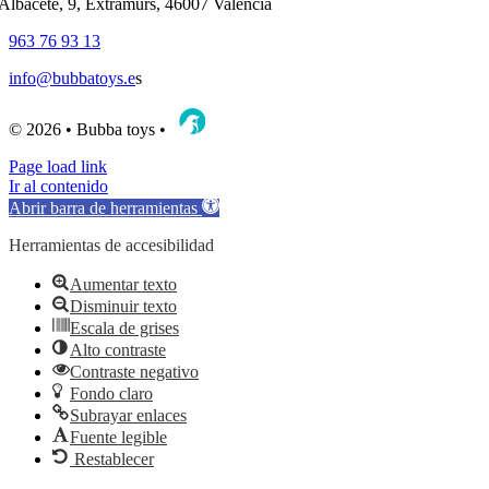
'Albacete, 9, Extramurs, 46007 València
963 76 93 13
info@bubbatoys.e
s
© 2026 • Bubba toys •
Page load link
Ir al contenido
Abrir barra de herramientas
Herramientas de accesibilidad
Aumentar texto
Disminuir texto
Escala de grises
Alto contraste
Contraste negativo
Fondo claro
Subrayar enlaces
Fuente legible
Restablecer