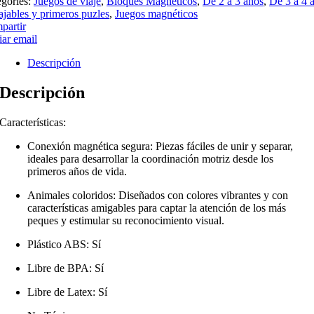
egories:
Juegos de viaje
,
Bloques Magnéticos
,
De 2 a 3 años
,
De 3 a 4 
jables y primeros puzles
,
Juegos magnéticos
partir
ar email
Descripción
Descripción
Características:
Conexión magnética segura: Piezas fáciles de unir y separar,
ideales para desarrollar la coordinación motriz desde los
primeros años de vida.
Animales coloridos: Diseñados con colores vibrantes y con
características amigables para captar la atención de los más
peques y estimular su reconocimiento visual.
Plástico ABS: Sí
Libre de BPA: Sí
Libre de Latex: Sí