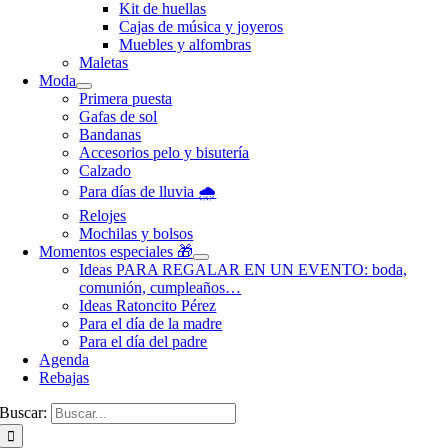
Kit de huellas
Cajas de música y joyeros
Muebles y alfombras
Maletas
Moda
Primera puesta
Gafas de sol
Bandanas
Accesorios pelo y bisutería
Calzado
Para días de lluvia 🌧️
Relojes
Mochilas y bolsos
Momentos especiales 🎁
Ideas PARA REGALAR EN UN EVENTO: boda,
comunión, cumpleaños…
Ideas Ratoncito Pérez
Para el día de la madre
Para el día del padre
Agenda
Rebajas
Buscar: