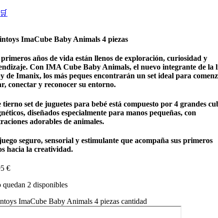
🛒
intoys ImaCube Baby Animals 4 piezas
 primeros años de vida están llenos de exploración, curiosidad y
endizaje. Con IMA Cube Baby Animals, el nuevo integrante de la l
y de Imanix, los más peques encontrarán un set ideal para comenz
ar, conectar y reconocer su entorno.
e tierno set de juguetes para bebé está compuesto por 4 grandes cu
néticos, diseñados especialmente para manos pequeñas, con
traciones adorables de animales.
juego seguro, sensorial y estimulante que acompaña sus primeros
s hacia la creatividad.
95
€
 quedan 2 disponibles
intoys ImaCube Baby Animals 4 piezas cantidad