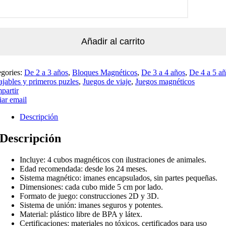
Añadir al carrito
egories:
De 2 a 3 años
,
Bloques Magnéticos
,
De 3 a 4 años
,
De 4 a 5 a
jables y primeros puzles
,
Juegos de viaje
,
Juegos magnéticos
partir
ar email
Descripción
Descripción
Incluye: 4 cubos magnéticos con ilustraciones de animales.
Edad recomendada: desde los 24 meses.
Sistema magnético: imanes encapsulados, sin partes pequeñas.
Dimensiones: cada cubo mide 5 cm por lado.
Formato de juego: construcciones 2D y 3D.
Sistema de unión: imanes seguros y potentes.
Material: plástico libre de BPA y látex.
Certificaciones: materiales no tóxicos, certificados para uso