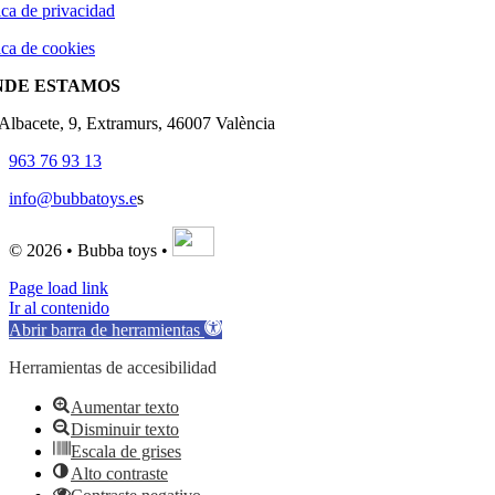
ica de privacidad
ica de cookies
NDE ESTAMOS
'Albacete, 9, Extramurs, 46007 València
963 76 93 13
info@bubbatoys.e
s
© 2026 • Bubba toys •
Page load link
Ir al contenido
Abrir barra de herramientas
Herramientas de accesibilidad
Aumentar texto
Disminuir texto
Escala de grises
Alto contraste