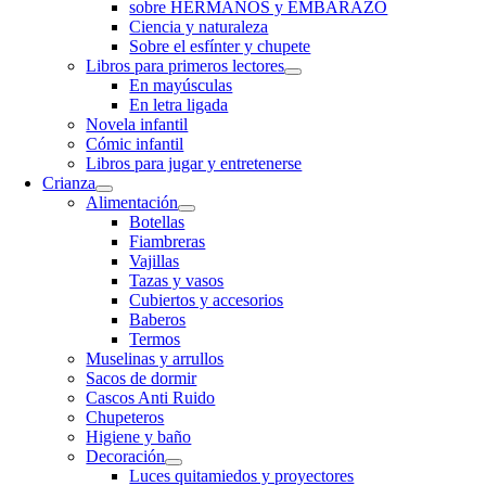
sobre HERMANOS y EMBARAZO
Ciencia y naturaleza
Sobre el esfínter y chupete
Libros para primeros lectores
En mayúsculas
En letra ligada
Novela infantil
Cómic infantil
Libros para jugar y entretenerse
Crianza
Alimentación
Botellas
Fiambreras
Vajillas
Tazas y vasos
Cubiertos y accesorios
Baberos
Termos
Muselinas y arrullos
Sacos de dormir
Cascos Anti Ruido
Chupeteros
Higiene y baño
Decoración
Luces quitamiedos y proyectores