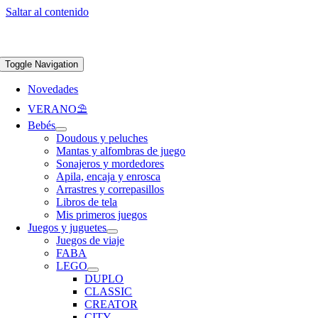
Saltar al contenido
Apúntate a nuestra newsletter y consigue un 5% de descuento en web
Envíos
gratis en pedidos superiores a 65 €
Toggle Navigation
Novedades
VERANO⛱️​
Bebés
Doudous y peluches
Mantas y alfombras de juego
Sonajeros y mordedores
Apila, encaja y enrosca
Arrastres y correpasillos
Libros de tela
Mis primeros juegos
Juegos y juguetes
Juegos de viaje
FABA
LEGO
DUPLO
CLASSIC
CREATOR
CITY