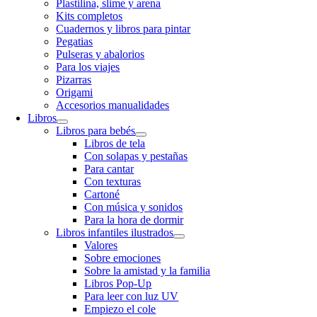
Plastilina, slime y arena
Kits completos
Cuadernos y libros para pintar
Pegatias
Pulseras y abalorios
Para los viajes
Pizarras
Origami
Accesorios manualidades
Libros
Libros para bebés
Libros de tela
Con solapas y pestañas
Para cantar
Con texturas
Cartoné
Con música y sonidos
Para la hora de dormir
Libros infantiles ilustrados
Valores
Sobre emociones
Sobre la amistad y la familia
Libros Pop-Up
Para leer con luz UV
Empiezo el cole