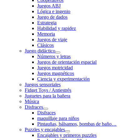
Cooperativos
Juegos ABJ
Lógica e ingenio
Juego de dados
Estrategia
Habilidad y rapidez
Memoria
Juegos de viaje
Clásicos
Juego didáctico
Números y letras
Juegos de orientación espacial
Juegos motricidad
Juegos magnéticos
Ciencia y experimentación
Juegos sensoriales
Fidget Toys / Antiestrés
Juguetes para la bañera
Música
Disfraces
Disfraces
maquillaje para niños
Pintauñas, bálsamos, bombas de baño…
Puzzles y encajables
Encajables y primeros puzzles