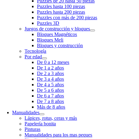
Puzzles de 20 hasta 50 piezas
Puzzles hasta 100 piezas
Puzzles hasta 200 piezas
Puzzles con más de 200 piezas
Puzzles 3D
Juegos de construcción y bloques
Bloques Magnéticos
Bloques Meli
Bloques y construcción
Tecnología
Por edad
De 0 a 12 meses
De 1 a 2 años
De 2 a 3 años
De 3 a 4 años
De 4 a 5 años
De 5 a 6 años
De 6 a 7 años
De 7 a 8 años
Más de 8 años
Manualidades
Lápices, rotus, ceras y más
Papelería bonita
Pinturas
Manualidades para los mas peques