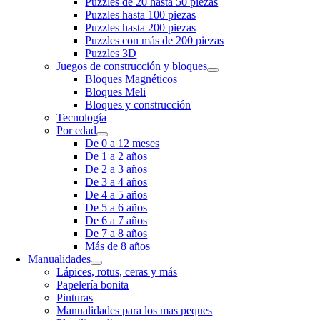
Puzzles de 20 hasta 50 piezas
Puzzles hasta 100 piezas
Puzzles hasta 200 piezas
Puzzles con más de 200 piezas
Puzzles 3D
Juegos de construcción y bloques
Bloques Magnéticos
Bloques Meli
Bloques y construcción
Tecnología
Por edad
De 0 a 12 meses
De 1 a 2 años
De 2 a 3 años
De 3 a 4 años
De 4 a 5 años
De 5 a 6 años
De 6 a 7 años
De 7 a 8 años
Más de 8 años
Manualidades
Lápices, rotus, ceras y más
Papelería bonita
Pinturas
Manualidades para los mas peques