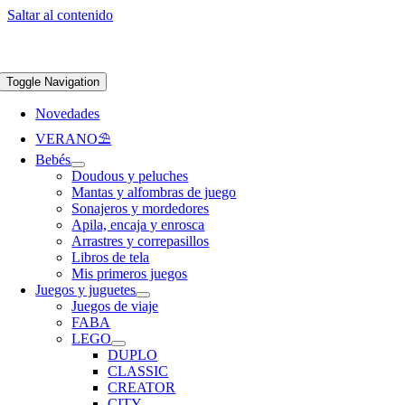
Saltar al contenido
Apúntate a nuestra newsletter y consigue un 5% de descuento en web
Envíos
gratis en pedidos superiores a 65 €
Toggle Navigation
Novedades
VERANO⛱️​
Bebés
Doudous y peluches
Mantas y alfombras de juego
Sonajeros y mordedores
Apila, encaja y enrosca
Arrastres y correpasillos
Libros de tela
Mis primeros juegos
Juegos y juguetes
Juegos de viaje
FABA
LEGO
DUPLO
CLASSIC
CREATOR
CITY