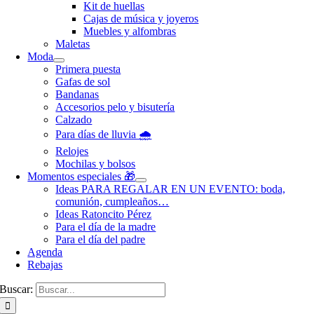
Kit de huellas
Cajas de música y joyeros
Muebles y alfombras
Maletas
Moda
Primera puesta
Gafas de sol
Bandanas
Accesorios pelo y bisutería
Calzado
Para días de lluvia 🌧️
Relojes
Mochilas y bolsos
Momentos especiales 🎁
Ideas PARA REGALAR EN UN EVENTO: boda,
comunión, cumpleaños…
Ideas Ratoncito Pérez
Para el día de la madre
Para el día del padre
Agenda
Rebajas
Buscar: