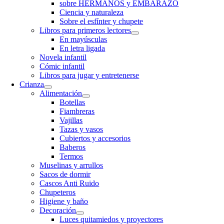
sobre HERMANOS y EMBARAZO
Ciencia y naturaleza
Sobre el esfínter y chupete
Libros para primeros lectores
En mayúsculas
En letra ligada
Novela infantil
Cómic infantil
Libros para jugar y entretenerse
Crianza
Alimentación
Botellas
Fiambreras
Vajillas
Tazas y vasos
Cubiertos y accesorios
Baberos
Termos
Muselinas y arrullos
Sacos de dormir
Cascos Anti Ruido
Chupeteros
Higiene y baño
Decoración
Luces quitamiedos y proyectores