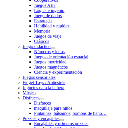
Cooperativos
Juegos ABJ
Lógica e ingenio
Juego de dados
Estrategia
Habilidad y rapidez
Memoria
Juegos de viaje
Clásicos
Juego didáctico
Números y letras
Juegos de orientación espacial
Juegos motricidad
Juegos magnéticos
Ciencia y experimentación
Juegos sensoriales
Fidget Toys / Antiestrés
Juguetes para la bañera
Música
Disfraces
Disfraces
maquillaje para niños
Pintauñas, bálsamos, bombas de baño…
Puzzles y encajables
Encajables y primeros puzzles