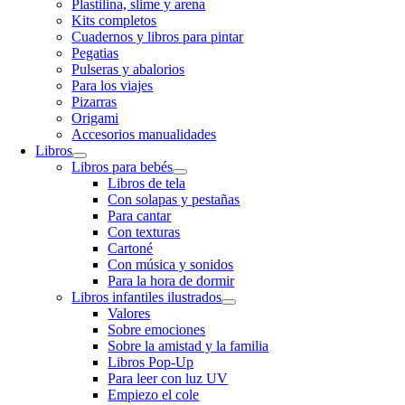
Plastilina, slime y arena
Kits completos
Cuadernos y libros para pintar
Pegatias
Pulseras y abalorios
Para los viajes
Pizarras
Origami
Accesorios manualidades
Libros
Libros para bebés
Libros de tela
Con solapas y pestañas
Para cantar
Con texturas
Cartoné
Con música y sonidos
Para la hora de dormir
Libros infantiles ilustrados
Valores
Sobre emociones
Sobre la amistad y la familia
Libros Pop-Up
Para leer con luz UV
Empiezo el cole