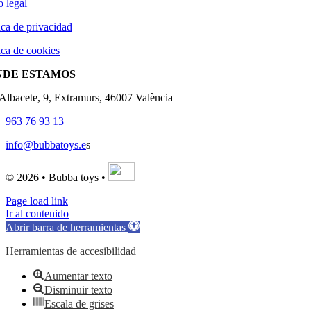
o legal
ica de privacidad
ica de cookies
NDE ESTAMOS
'Albacete, 9, Extramurs, 46007 València
963 76 93 13
info@bubbatoys.e
s
© 2026 • Bubba toys •
Page load link
Ir al contenido
Abrir barra de herramientas
Herramientas de accesibilidad
Aumentar texto
Disminuir texto
Escala de grises