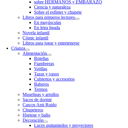
sobre HERMANOS y EMBARAZO
Ciencia y naturaleza
Sobre el esfínter y chupete
Libros para primeros lectores
En mayúsculas
En letra ligada
Novela infantil
Cómic infantil
Libros para jugar y entretenerse
Crianza
Alimentación
Botellas
Fiambreras
Vajillas
Tazas y vasos
Cubiertos y accesorios
Baberos
Termos
Muselinas y arrullos
Sacos de dormir
Cascos Anti Ruido
Chupeteros
Higiene y baño
Decoración
Luces quitamiedos y proyectores