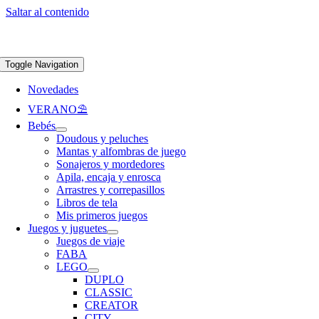
Saltar al contenido
Apúntate a nuestra newsletter y consigue un 5% de descuento en web
Envíos
gratis en pedidos superiores a 65 €
Toggle Navigation
Novedades
VERANO⛱️​
Bebés
Doudous y peluches
Mantas y alfombras de juego
Sonajeros y mordedores
Apila, encaja y enrosca
Arrastres y correpasillos
Libros de tela
Mis primeros juegos
Juegos y juguetes
Juegos de viaje
FABA
LEGO
DUPLO
CLASSIC
CREATOR
CITY