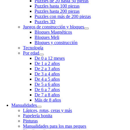
Puzzles de 20 hasta 50 piezas
Puzzles hasta 100 piezas
Puzzles hasta 200 piezas
Puzzles con más de 200 piezas
Puzzles 3D
Juegos de construcción y bloques
Bloques Magnéticos
Bloques Meli
Bloques y construcción
Tecnología
Por edad
De 0 a 12 meses
De 1 a 2 años
De 2 a 3 años
De 3 a 4 años
De 4 a 5 años
De 5 a 6 años
De 6 a 7 años
De 7 a 8 años
Más de 8 años
Manualidades
Lápices, rotus, ceras y más
Papelería bonita
Pinturas
Manualidades para los mas peques