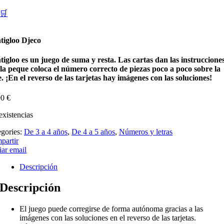
🛒
tigloo Djeco
igloo es un juego de suma y resta. Las cartas dan las instruccione
 la peque coloca el número correcto de piezas poco a poco sobre la
. ¡En el reverso de las tarjetas hay imágenes con las soluciones!
90
€
existencias
egories:
De 3 a 4 años
,
De 4 a 5 años
,
Números y letras
partir
ar email
Descripción
Descripción
El juego puede corregirse de forma autónoma gracias a las
imágenes con las soluciones en el reverso de las tarjetas.