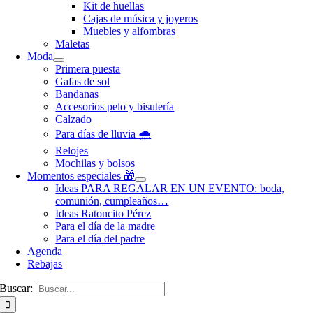
Kit de huellas
Cajas de música y joyeros
Muebles y alfombras
Maletas
Moda
Primera puesta
Gafas de sol
Bandanas
Accesorios pelo y bisutería
Calzado
Para días de lluvia 🌧️
Relojes
Mochilas y bolsos
Momentos especiales 🎁
Ideas PARA REGALAR EN UN EVENTO: boda,
comunión, cumpleaños…
Ideas Ratoncito Pérez
Para el día de la madre
Para el día del padre
Agenda
Rebajas
Buscar: