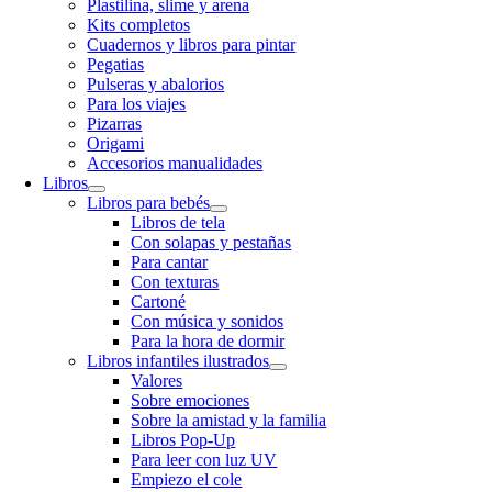
Plastilina, slime y arena
Kits completos
Cuadernos y libros para pintar
Pegatias
Pulseras y abalorios
Para los viajes
Pizarras
Origami
Accesorios manualidades
Libros
Libros para bebés
Libros de tela
Con solapas y pestañas
Para cantar
Con texturas
Cartoné
Con música y sonidos
Para la hora de dormir
Libros infantiles ilustrados
Valores
Sobre emociones
Sobre la amistad y la familia
Libros Pop-Up
Para leer con luz UV
Empiezo el cole