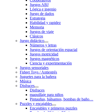
Cooperativos
Juegos ABJ
Lógica e ingenio
Juego de dados
Estrategia
Habilidad y rapidez
Memoria
Juegos de viaje
Clásicos
Juego didáctico
Números y letras
Juegos de orientación espacial
Juegos motricidad
Juegos magnéticos
Ciencia y experimentación
Juegos sensoriales
Fidget Toys / Antiestrés
Juguetes para la bañera
Música
Disfraces
Disfraces
maquillaje para niños
Pintauñas, bálsamos, bombas de baño…
Puzzles y encajables
Encajables y primeros puzzles