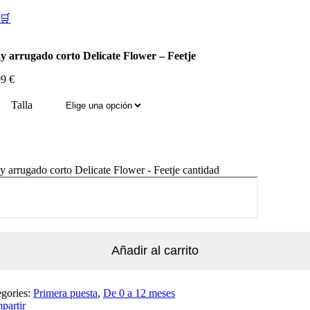
🛒
y arrugado corto Delicate Flower – Feetje
99
€
Talla
 arrugado corto Delicate Flower - Feetje cantidad
Añadir al carrito
egories:
Primera puesta
,
De 0 a 12 meses
partir