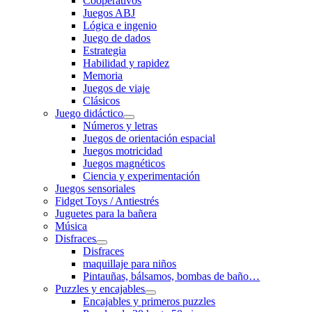
Cooperativos
Juegos ABJ
Lógica e ingenio
Juego de dados
Estrategia
Habilidad y rapidez
Memoria
Juegos de viaje
Clásicos
Juego didáctico
Números y letras
Juegos de orientación espacial
Juegos motricidad
Juegos magnéticos
Ciencia y experimentación
Juegos sensoriales
Fidget Toys / Antiestrés
Juguetes para la bañera
Música
Disfraces
Disfraces
maquillaje para niños
Pintauñas, bálsamos, bombas de baño…
Puzzles y encajables
Encajables y primeros puzzles