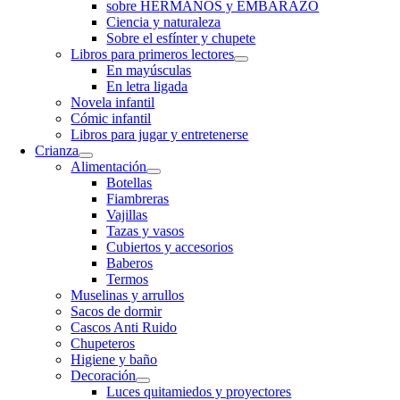
sobre HERMANOS y EMBARAZO
Ciencia y naturaleza
Sobre el esfínter y chupete
Libros para primeros lectores
En mayúsculas
En letra ligada
Novela infantil
Cómic infantil
Libros para jugar y entretenerse
Crianza
Alimentación
Botellas
Fiambreras
Vajillas
Tazas y vasos
Cubiertos y accesorios
Baberos
Termos
Muselinas y arrullos
Sacos de dormir
Cascos Anti Ruido
Chupeteros
Higiene y baño
Decoración
Luces quitamiedos y proyectores