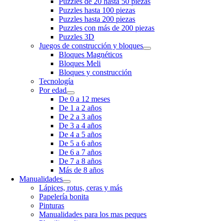
Puzzles de 20 hasta 50 piezas
Puzzles hasta 100 piezas
Puzzles hasta 200 piezas
Puzzles con más de 200 piezas
Puzzles 3D
Juegos de construcción y bloques
Bloques Magnéticos
Bloques Meli
Bloques y construcción
Tecnología
Por edad
De 0 a 12 meses
De 1 a 2 años
De 2 a 3 años
De 3 a 4 años
De 4 a 5 años
De 5 a 6 años
De 6 a 7 años
De 7 a 8 años
Más de 8 años
Manualidades
Lápices, rotus, ceras y más
Papelería bonita
Pinturas
Manualidades para los mas peques