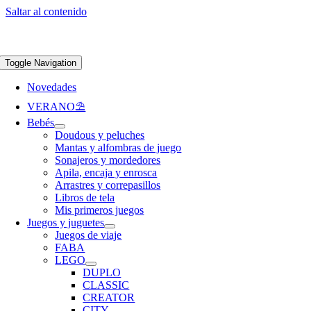
Saltar al contenido
Apúntate a nuestra newsletter y consigue un 5% de descuento en web
Envíos
gratis en pedidos superiores a 65 €
Toggle Navigation
Novedades
VERANO⛱️​
Bebés
Doudous y peluches
Mantas y alfombras de juego
Sonajeros y mordedores
Apila, encaja y enrosca
Arrastres y correpasillos
Libros de tela
Mis primeros juegos
Juegos y juguetes
Juegos de viaje
FABA
LEGO
DUPLO
CLASSIC
CREATOR
CITY