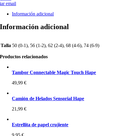
ar email
Información adicional
Información adicional
Talla
50 (0-1), 56 (1-2), 62 (2-4), 68 (4-6), 74 (6-9)
Productos relacionados
Tambor Connectable Magic Touch Hape
49,99
€
Camión de Helados Sensorial Hape
21,99
€
Estrellita de papel crujiente
9,95
€