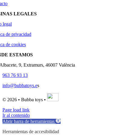
acto
INAS LEGALES
o legal
ica de privacidad
ica de cookies
NDE ESTAMOS
'Albacete, 9, Extramurs, 46007 València
963 76 93 13
info@bubbatoys.e
s
© 2026 • Bubba toys •
Page load link
Ir al contenido
Abrir barra de herramientas
Herramientas de accesibilidad