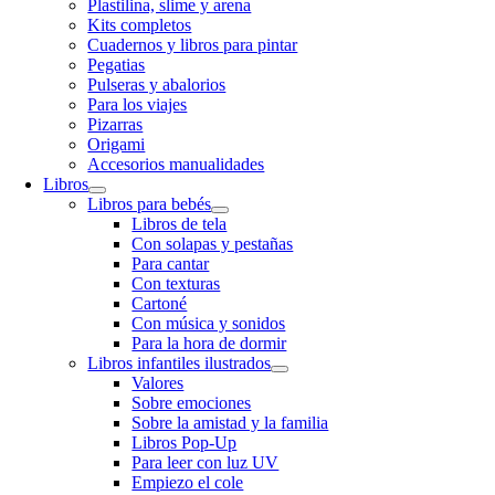
Plastilina, slime y arena
Kits completos
Cuadernos y libros para pintar
Pegatias
Pulseras y abalorios
Para los viajes
Pizarras
Origami
Accesorios manualidades
Libros
Libros para bebés
Libros de tela
Con solapas y pestañas
Para cantar
Con texturas
Cartoné
Con música y sonidos
Para la hora de dormir
Libros infantiles ilustrados
Valores
Sobre emociones
Sobre la amistad y la familia
Libros Pop-Up
Para leer con luz UV
Empiezo el cole