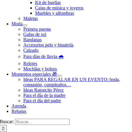
Kit de huellas
Cajas de música y joyeros
Muebles y alfombras
Maletas
Moda
Primera puesta
Gafas de sol
Bandanas
Accesorios pelo y bisutería
Calzado
Para días de lluvia 🌧️
Relojes
Mochilas y bolsos
Momentos especiales 🎁
Ideas PARA REGALAR EN UN EVENTO: boda,
comunión, cumpleaños…
Ideas Ratoncito Pérez
Para el día de la madre
Para el día del padre
Agenda
Rebajas
Buscar: