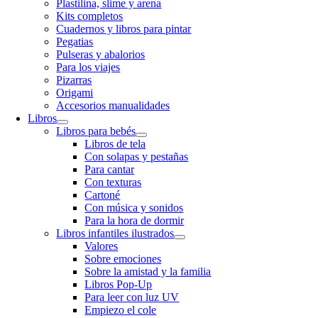
Plastilina, slime y arena
Kits completos
Cuadernos y libros para pintar
Pegatias
Pulseras y abalorios
Para los viajes
Pizarras
Origami
Accesorios manualidades
Libros
Libros para bebés
Libros de tela
Con solapas y pestañas
Para cantar
Con texturas
Cartoné
Con música y sonidos
Para la hora de dormir
Libros infantiles ilustrados
Valores
Sobre emociones
Sobre la amistad y la familia
Libros Pop-Up
Para leer con luz UV
Empiezo el cole