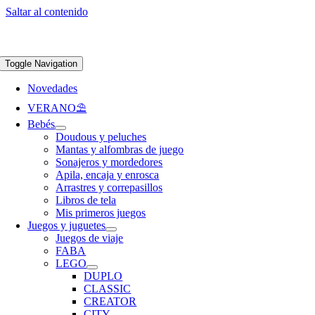
Saltar al contenido
Apúntate a nuestra newsletter y consigue un 5% de descuento en web
Envíos
gratis en pedidos superiores a 65 €
Toggle Navigation
Novedades
VERANO⛱️​
Bebés
Doudous y peluches
Mantas y alfombras de juego
Sonajeros y mordedores
Apila, encaja y enrosca
Arrastres y correpasillos
Libros de tela
Mis primeros juegos
Juegos y juguetes
Juegos de viaje
FABA
LEGO
DUPLO
CLASSIC
CREATOR
CITY