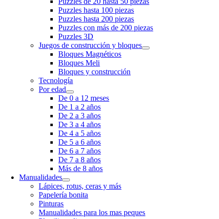
Puzzles de 20 hasta 50 piezas
Puzzles hasta 100 piezas
Puzzles hasta 200 piezas
Puzzles con más de 200 piezas
Puzzles 3D
Juegos de construcción y bloques
Bloques Magnéticos
Bloques Meli
Bloques y construcción
Tecnología
Por edad
De 0 a 12 meses
De 1 a 2 años
De 2 a 3 años
De 3 a 4 años
De 4 a 5 años
De 5 a 6 años
De 6 a 7 años
De 7 a 8 años
Más de 8 años
Manualidades
Lápices, rotus, ceras y más
Papelería bonita
Pinturas
Manualidades para los mas peques