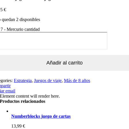
95
€
 quedan 2 disponibles
 7 - Mercurio cantidad
Añadir al carrito
egories:
Estrategia
,
Juegos de viaje
,
Más de 8 años
partir
ar email
Element content will render here.
Productos relacionados
Numberblocks juego de cartas
13,99
€