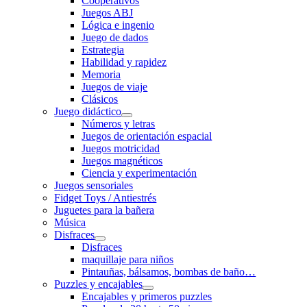
Cooperativos
Juegos ABJ
Lógica e ingenio
Juego de dados
Estrategia
Habilidad y rapidez
Memoria
Juegos de viaje
Clásicos
Juego didáctico
Números y letras
Juegos de orientación espacial
Juegos motricidad
Juegos magnéticos
Ciencia y experimentación
Juegos sensoriales
Fidget Toys / Antiestrés
Juguetes para la bañera
Música
Disfraces
Disfraces
maquillaje para niños
Pintauñas, bálsamos, bombas de baño…
Puzzles y encajables
Encajables y primeros puzzles