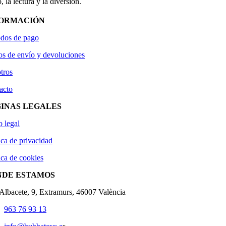
, la lectura y la diversión.
FORMACIÓN
dos de pago
os de envío y devoluciones
tros
acto
INAS LEGALES
o legal
ica de privacidad
ica de cookies
NDE ESTAMOS
'Albacete, 9, Extramurs, 46007 València
963 76 93 13