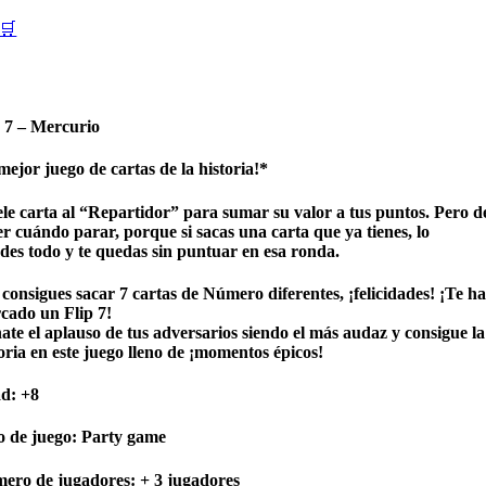
🛒
p 7 – Mercurio
mejor juego de cartas de la historia!*
ele carta al “Repartidor” para sumar su valor a tus puntos. Pero d
r cuándo parar, porque si sacas una carta que ya tienes, lo
rdes todo y te quedas sin puntuar en esa ronda.
 consigues sacar 7 cartas de Número diferentes, ¡felicidades! ¡Te ha
cado un Flip 7!
ate el aplauso de tus adversarios siendo el más audaz y consigue la
oria en este juego lleno de ¡momentos épicos!
ad:
+8
o de juego:
Party game
ero de jugadores:
+ 3 jugadores