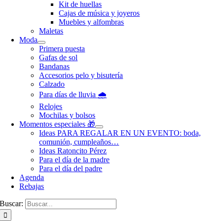
Kit de huellas
Cajas de música y joyeros
Muebles y alfombras
Maletas
Moda
Primera puesta
Gafas de sol
Bandanas
Accesorios pelo y bisutería
Calzado
Para días de lluvia 🌧️
Relojes
Mochilas y bolsos
Momentos especiales 🎁
Ideas PARA REGALAR EN UN EVENTO: boda,
comunión, cumpleaños…
Ideas Ratoncito Pérez
Para el día de la madre
Para el día del padre
Agenda
Rebajas
Buscar: