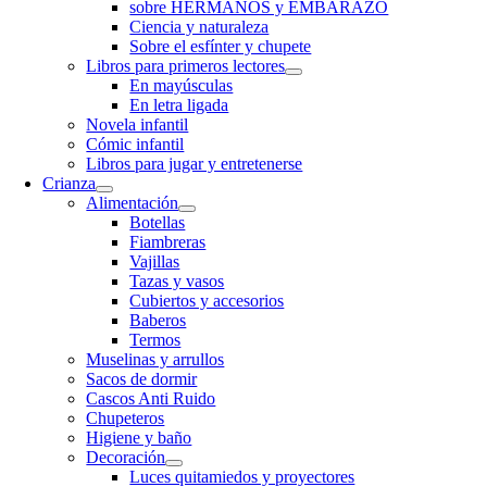
sobre HERMANOS y EMBARAZO
Ciencia y naturaleza
Sobre el esfínter y chupete
Libros para primeros lectores
En mayúsculas
En letra ligada
Novela infantil
Cómic infantil
Libros para jugar y entretenerse
Crianza
Alimentación
Botellas
Fiambreras
Vajillas
Tazas y vasos
Cubiertos y accesorios
Baberos
Termos
Muselinas y arrullos
Sacos de dormir
Cascos Anti Ruido
Chupeteros
Higiene y baño
Decoración
Luces quitamiedos y proyectores